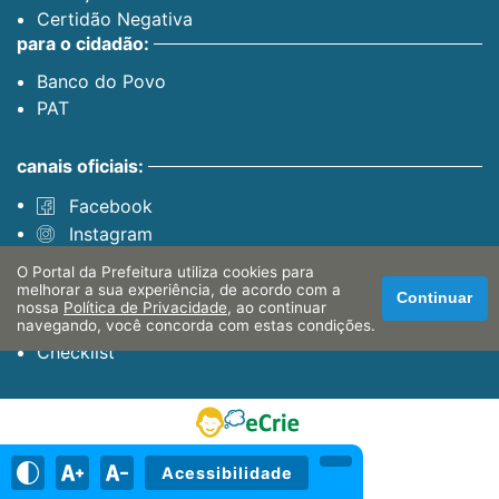
Certidão Negativa
para o cidadão:
Banco do Povo
PAT
canais oficiais:
Facebook
Instagram
Youtube
O Portal da Prefeitura utiliza cookies para
servidor:
melhorar a sua experiência, de acordo com a
Continuar
nossa
Política de Privacidade
, ao continuar
Sistema Interno
navegando, você concorda com estas condições.
Checklist
Acessibilidade