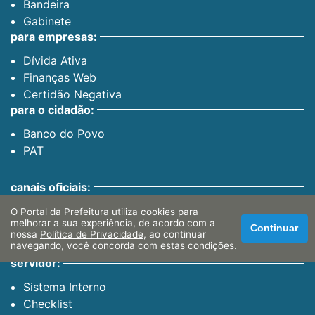
Bandeira
Gabinete
para empresas:
Dívida Ativa
Finanças Web
Certidão Negativa
para o cidadão:
Banco do Povo
PAT
canais oficiais:
Facebook
O Portal da Prefeitura utiliza cookies para
melhorar a sua experiência, de acordo com a
Continuar
Instagram
nossa
Política de Privacidade
, ao continuar
navegando, você concorda com estas condições.
Youtube
servidor:
Sistema Interno
Checklist