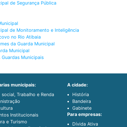
ipal de Segurança Pública
Municipal
ipal de Monitoramento e Inteligência
covo no Rio Atibaia
rmes da Guarda Municipal
arda Municipal
s Guardas Municipais
arias municipais:
a cidade:
 social, Trabalho e Renda
História
nistração
Bandeira
ultura
Gabinete
para empresas:
tos Institucionais
ura e Turismo
Dívida Ativa