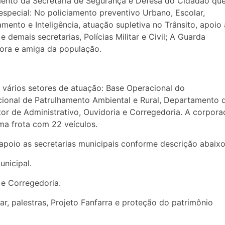
mento da Secretaria de Segurança e Defesa do Cidadão qu
special: No policiamento preventivo Urbano, Escolar,
ento e Inteligência, atuação supletiva no Trânsito, apoio
demais secretarias, Polícias Militar e Civil; A Guarda
tora e amiga da população.
 vários setores de atuação: Base Operacional do
cional de Patrulhamento Ambiental e Rural, Departamento 
tor de Administrativo, Ouvidoria e Corregedoria. A corpor
ma frota com 22 veículos.
poio as secretarias municipais conforme descrição abaixo
nicipal.
 e Corregedoria.
r, palestras, Projeto Fanfarra e proteção do patrimônio