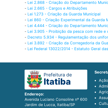
-
Lei 2.868 - Criação do Departamento Munic
-
Lei 2.665 - Cargos e Atribuições
-
Lei 1.273 - Criação da Guarda Municipal
-
Lei 860 - Criação Experimental da Guarda 
-
Lei 4.444 - Criação do Departamento Munic
-
Lei 3.905 - Proibição da pesca com rede e 
-
Decreto 5.934 - Regulamentação dos unifo
-
Lei 3.892 - Criação da Corregedoria da Gu
-
Lei Federal 13022/2014 - Estatuto Geral da
secret
Prefeitura de
Itatiba
Ação
Admi
Agric
Endereço:
Assun
Avenida Luciano Consoline nº 600
Cult
Jardim de Lucca, Itatiba/SP