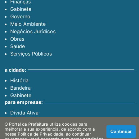
Finanças
Gabinete
Governo
Meio Ambiente
Negócios Jurídicos
Obras
Saúde
Serviços Públicos
a cidade:
História
Bandeira
Gabinete
para empresas:
Dívida Ativa
Finanças Web
O Portal da Prefeitura utiliza cookies para
Certidão Negativa
melhorar a sua experiência, de acordo com a
Continuar
para o cidadão:
nossa
Política de Privacidade
, ao continuar
navegando, você concorda com estas condições.