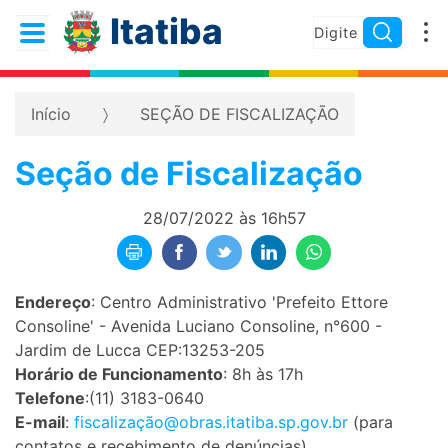
Itatiba
Início
SEÇÃO DE FISCALIZAÇÃO
Seção de Fiscalização
28/07/2022 às 16h57
Endereço
: Centro Administrativo 'Prefeito Ettore
Consoline' - Avenida Luciano Consoline, n°600 -
Jardim de Lucca CEP:13253-205
Horário de Funcionamento
: 8h às 17h
Telefone
:(11) 3183-0640
E-mail
:
fiscalização@obras.itatiba.sp.gov.br
(para
contatos e recebimento de denúncias)