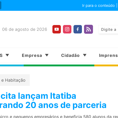
Ir para o conteúdo
06 de agosto de 2026
SS
Empresa
Cidadão
Impren
 e Habitação
icita lançam Itatiba
ando 20 anos de parceria
icro e pequenos empresários e beneficia 580 alunos da re