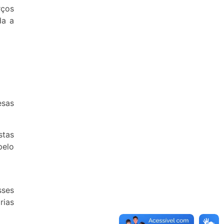
rços
da a
esas
stas
elo
sses
rias