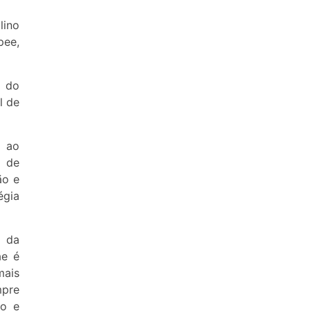
lino
pee,
o do
l de
o ao
a de
ão e
égia
a da
ae é
mais
mpre
ro e