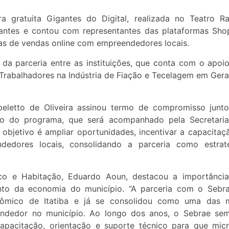
 gratuita Gigantes do Digital, realizada no Teatro Ra
pantes e contou com representantes das plataformas Sho
as de vendas online com empreendedores locais.
 da parceria entre as instituições, que conta com o apoi
s Trabalhadores na Indústria de Fiação e Tecelagem em Gera
peletto de Oliveira assinou termo de compromisso junt
ão do programa, que será acompanhado pela Secretari
bjetivo é ampliar oportunidades, incentivar a capacitaç
ndedores locais, consolidando a parceria como estrat
co e Habitação, Eduardo Aoun, destacou a importânci
nto da economia do município. “A parceria com o Sebr
nômico de Itatiba e já se consolidou como uma das 
eendedor no município. Ao longo dos anos, o Sebrae se
capacitação, orientação e suporte técnico para que mic