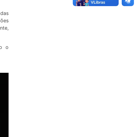
idas
ções
nte,
mo o