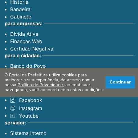
História
Bandeira
Gabinete
para empresas:
Dívida Ativa
Finanças Web
Certidão Negativa
para o cidadão:
Banco do Povo
PAT
O Portal da Prefeitura utiliza cookies para
melhorar a sua experiência, de acordo com a
Continuar
nossa
Política de Privacidade
, ao continuar
canais oficiais:
navegando, você concorda com estas condições.
Facebook
Instagram
Youtube
servidor:
Sistema Interno