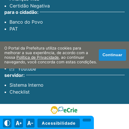
Certidão Negativa
para o cidadão:
Banco do Povo
PAT
canais oficiais:
O Portal da Prefeitura utiliza cookies para
melhorar a sua experiência, de acordo com a
Facebook
Continuar
nossa
Política de Privacidade
, ao continuar
Instagram
navegando, você concorda com estas condições.
Youtube
servidor:
Sistema Interno
Checklist
Acessibilidade