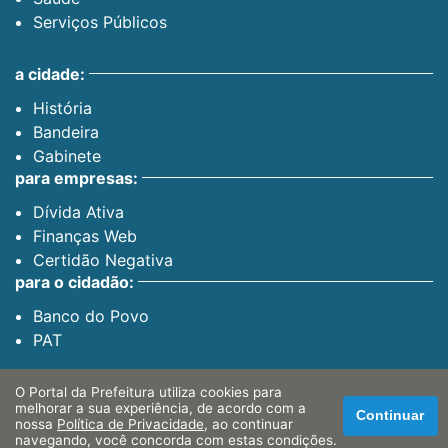
Serviços Públicos
a cidade:
História
Bandeira
Gabinete
para empresas:
Dívida Ativa
Finanças Web
Certidão Negativa
para o cidadão:
Banco do Povo
PAT
canais oficiais:
O Portal da Prefeitura utiliza cookies para
melhorar a sua experiência, de acordo com a
Continuar
nossa
Política de Privacidade
, ao continuar
Facebook
navegando, você concorda com estas condições.