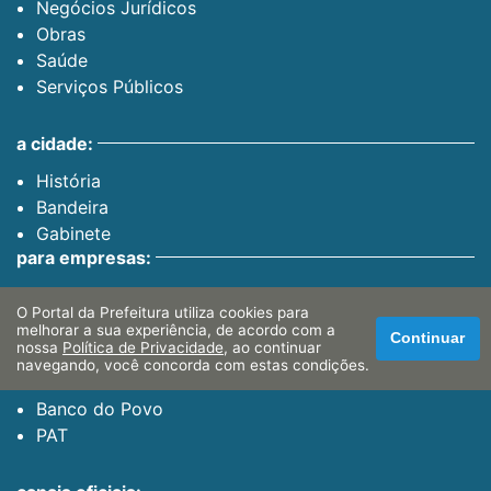
Negócios Jurídicos
Obras
Saúde
Serviços Públicos
a cidade:
História
Bandeira
Gabinete
para empresas:
Dívida Ativa
O Portal da Prefeitura utiliza cookies para
Finanças Web
melhorar a sua experiência, de acordo com a
Continuar
Certidão Negativa
nossa
Política de Privacidade
, ao continuar
navegando, você concorda com estas condições.
para o cidadão:
Banco do Povo
PAT