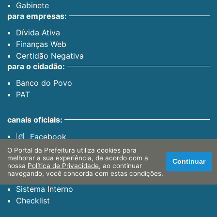
Gabinete
para empresas:
Dívida Ativa
Finanças Web
Certidão Negativa
para o cidadão:
Banco do Povo
PAT
canais oficiais:
Facebook
Instagram
O Portal da Prefeitura utiliza cookies para
melhorar a sua experiência, de acordo com a
Youtube
Continuar
nossa
Política de Privacidade
, ao continuar
servidor:
navegando, você concorda com estas condições.
Sistema Interno
Checklist