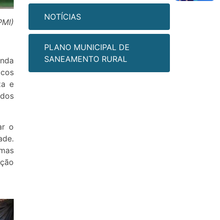
NOTÍCIAS
PMI)
PLANO MUNICIPAL DE
SANEAMENTO RURAL
anda
icos
za e
odos
ar o
ade.
 mas
ação