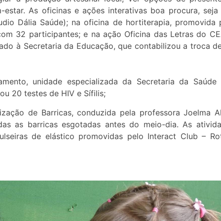
estar. As oficinas e ações interativas boa procura, seja
dio Dália Saúde); na oficina de hortiterapia, promovida 
com 32 participantes; e na ação Oficina das Letras do CE
gado à Secretaria da Educação, que contabilizou a troca d
ento, unidade especializada da Secretaria da Saúde
ou 20 testes de HIV e Sífilis;
zação de Barricas, conduzida pela professora Joelma A
das as barricas esgotadas antes do meio-dia. As ativid
pulseiras de elástico promovidas pelo Interact Club – Ro