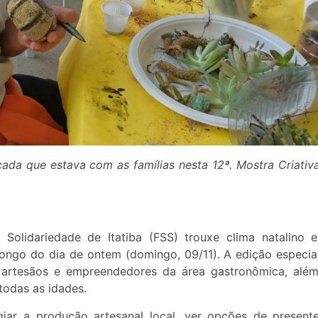
nçada que estava com as famílias nesta 12ª. Mostra Criativ
Solidariedade de Itatiba (FSS) trouxe clima natalino 
longo do dia de ontem (domingo, 09/11). A edição especia
e artesãos e empreendedores da área gastronômica, alé
 todas as idades.
giar a produção artesanal local, ver opções de present