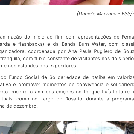
(Daniele Marzano - FSS/
 animação do início ao fim, com apresentações de Fern
rda e flashbacks) e da Banda Burn Water, com cláss
rganizadora, coordenada por Ana Paula Pugliero de Sou
tranquila, com fluxo constante de visitantes nos dois perí
 e nos estandes dos expositores.
do Fundo Social de Solidariedade de Itatiba em valoriz
iativa e promover momentos de convivência e solidaried
to encerra o ano das edições no Parque Luís Latorre,
ontuais, como no Largo do Rosário, durante a program
ana de dezembro.