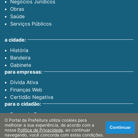
Negócios Jurídicos
Obras
Saúde
Serviços Públicos
a cidade:
História
Bandeira
Gabinete
para empresas:
Dívida Ativa
Finanças Web
Certidão Negativa
para o cidadão:
Banco do Povo
O Portal da Prefeitura utiliza cookies para
PAT
melhorar a sua experiência, de acordo com a
Continuar
nossa
Política de Privacidade
, ao continuar
navegando, você concorda com estas condições.
canais oficiais: