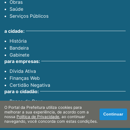
Obras
Saúde
Serviços Públicos
a cidade:
História
Bandeira
Gabinete
para empresas:
Dívida Ativa
Finanças Web
Certidão Negativa
para o cidadão:
Banco do Povo
O Portal da Prefeitura utiliza cookies para
PAT
melhorar a sua experiência, de acordo com a
Continuar
nossa
Política de Privacidade
, ao continuar
navegando, você concorda com estas condições.
canais oficiais: