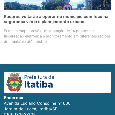
Radares voltarão a operar no município com foco na
segurança viária e planejamento urbano
Primeira etapa prevê a implantação de 14 pontos de
fiscalização eletrônica e monitoramento em diferentes regiões
do município até outubro
Prefeitura de
Itatiba
Endereço:
Avenida Luciano Consoline nº 600
Jardim de Lucca, Itatiba/SP
CEP: 13253-205