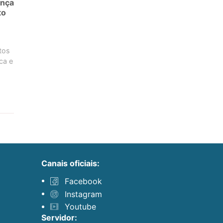
ança
to
tos
ica e
canais oficiais:
Facebook
Instagram
Youtube
servidor: