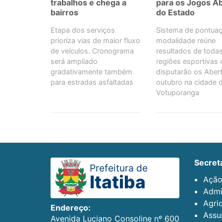
trabalhos e chega a
para os Jogos A
bairros
do Estado
Etapa dos serviços
Sistema de pontua
prioriza vias de maior fluxo
modalidade reúne
de veículos. Cronograma
resultados de toda
será ampliado
regiões esportivas 
gradativamente também
disputarão os Aber
para estradas asfaltadas
outubro na cidade 
Votuporanga
secret
Prefeitura de
Itatiba
Ação
Admi
Agric
Endereço:
Assun
Avenida Luciano Consoline nº 600