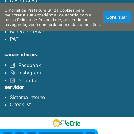
Dívida Ativa
Finanças Web
O Portal da Prefeitura utiliza cookies para
Certidão Negativa
melhorar a sua experiência, de acordo com a
Continuar
nossa
Política de Privacidade
, ao continuar
para o cidadão:
navegando, você concorda com estas condições.
Banco do Povo
PAT
canais oficiais:
Facebook
Instagram
Youtube
servidor:
Sistema Interno
Checklist