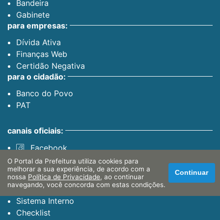
Bandeira
Gabinete
para empresas:
Dívida Ativa
Finanças Web
Certidão Negativa
para o cidadão:
Banco do Povo
PAT
canais oficiais:
Facebook
Instagram
O Portal da Prefeitura utiliza cookies para
melhorar a sua experiência, de acordo com a
Youtube
Continuar
nossa
Política de Privacidade
, ao continuar
servidor:
navegando, você concorda com estas condições.
Sistema Interno
Checklist