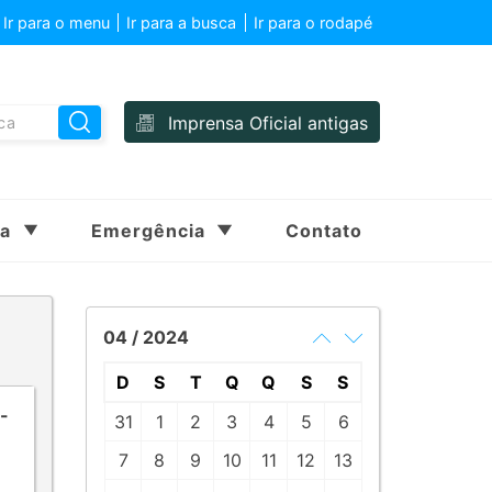
Ir para o menu
Ir para a busca
Ir para o rodapé
Imprensa Oficial antigas
sa
Emergência
Contato
04 / 2024
D
S
T
Q
Q
S
S
-
31
1
2
3
4
5
6
7
8
9
10
11
12
13