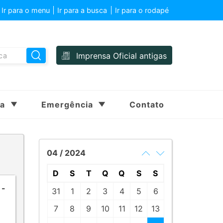
Ir para o menu
Ir para a busca
Ir para o rodapé
Imprensa Oficial antigas
sa
Emergência
Contato
04 / 2024
D
S
T
Q
Q
S
S
 -
31
1
2
3
4
5
6
7
8
9
10
11
12
13