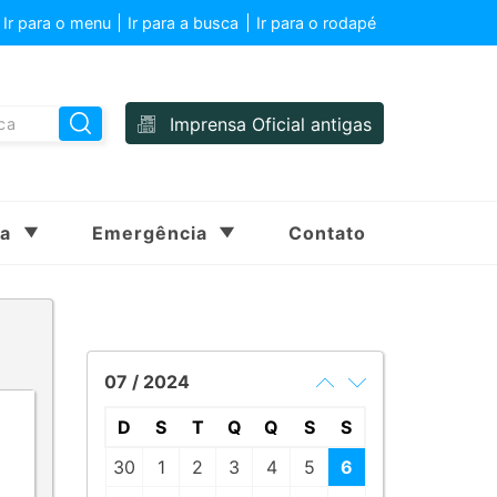
Ir para o menu
Ir para a busca
Ir para o rodapé
Imprensa Oficial antigas
sa
Emergência
Contato
07 / 2024
D
S
T
Q
Q
S
S
30
1
2
3
4
5
6
-