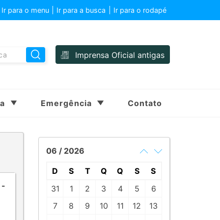
Ir para o menu
Ir para a busca
Ir para o rodapé
Imprensa Oficial antigas
sa
Emergência
Contato
06 / 2026
D
S
T
Q
Q
S
S
 -
31
1
2
3
4
5
6
7
8
9
10
11
12
13