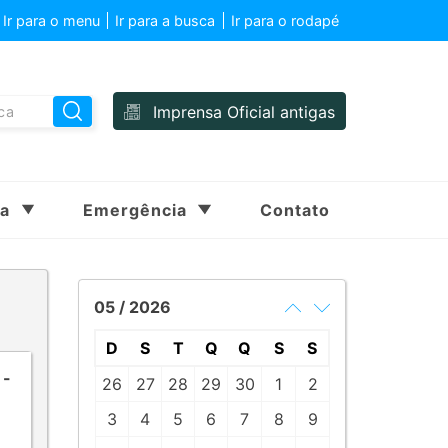
Ir para o menu
Ir para a busca
Ir para o rodapé
Imprensa Oficial antigas
sa
Emergência
Contato
05 / 2026
D
S
T
Q
Q
S
S
 -
26
27
28
29
30
1
2
3
4
5
6
7
8
9