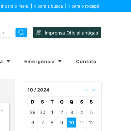
Ir para o menu
Ir para a busca
Ir para o rodapé
Imprensa Oficial antigas
sa
Emergência
Contato
10 / 2024
D
S
T
Q
Q
S
S
 -
29
30
1
2
3
4
5
6
7
8
9
10
11
12